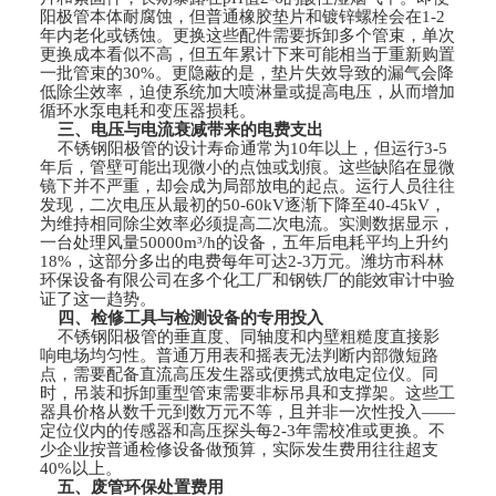
阳极管本体耐腐蚀，但普通橡胶垫片和镀锌螺栓会在1-2
年内老化或锈蚀。更换这些配件需要拆卸多个管束，单次
更换成本看似不高，但五年累计下来可能相当于重新购置
一批管束的30%。更隐蔽的是，垫片失效导致的漏气会降
低除尘效率，迫使系统加大喷淋量或提高电压，从而增加
循环水泵电耗和变压器损耗。
三、电压与电流衰减带来的电费支出
不锈钢阳极管的设计寿命通常为10年以上，但运行3-5
年后，管壁可能出现微小的点蚀或划痕。这些缺陷在显微
镜下并不严重，却会成为局部放电的起点。运行人员往往
发现，二次电压从最初的50-60kV逐渐下降至40-45kV，
为维持相同除尘效率必须提高二次电流。实测数据显示，
一台处理风量50000m³/h的设备，五年后电耗平均上升约
18%，这部分多出的电费每年可达2-3万元。潍坊市科林
环保设备有限公司在多个化工厂和钢铁厂的能效审计中验
证了这一趋势。
四、检修工具与检测设备的专用投入
不锈钢阳极管的垂直度、同轴度和内壁粗糙度直接影
响电场均匀性。普通万用表和摇表无法判断内部微短路
点，需要配备直流高压发生器或便携式放电定位仪。同
时，吊装和拆卸重型管束需要非标吊具和支撑架。这些工
器具价格从数千元到数万元不等，且并非一次性投入——
定位仪内的传感器和高压探头每2-3年需校准或更换。不
少企业按普通检修设备做预算，实际发生费用往往超支
40%以上。
五、废管环保处置费用