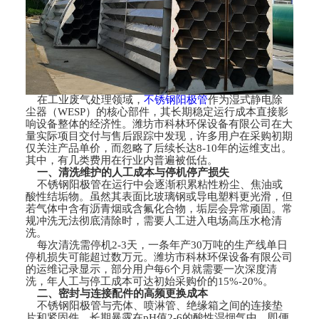
在工业废气处理领域，
不锈钢阳极管
作为湿式静电除
尘器（WESP）的核心部件，其长期稳定运行成本直接影
响设备整体的经济性。潍坊市科林环保设备有限公司在大
量实际项目交付与售后跟踪中发现，许多用户在采购初期
仅关注产品单价，而忽略了后续长达8-10年的运维支出。
其中，有几类费用在行业内普遍被低估。
一、清洗维护的人工成本与停机停产损失
不锈钢阳极管在运行中会逐渐积累粘性粉尘、焦油或
酸性结垢物。虽然其表面比玻璃钢或导电塑料更光滑，但
若气体中含有沥青烟或含氟化合物，垢层会异常顽固。常
规冲洗无法彻底清除时，需要人工进入电场高压水枪清
洗。
每次清洗需停机2-3天，一条年产30万吨的生产线单日
停机损失可能超过数万元。潍坊市科林环保设备有限公司
的运维记录显示，部分用户每6个月就需要一次深度清
洗，年人工与停工成本可达初始采购价的15%-20%。
二、密封与连接配件的高频更换成本
不锈钢阳极管与壳体、喷淋管、绝缘箱之间的连接垫
片和紧固件，长期暴露在pH值2-6的酸性湿烟气中。即便