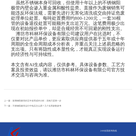
虽然不锈钢本身可回收，但使用十年以上的不锈钢阳
极管内壁会渗入重金属和酸性盐类。直接作为废钢销售可
能违反环保法规，需要先进行无害化清洗或交由持证危废
处理单位处置。每吨处置费用约800-1200元，一套30根
管的设备退役处置可能额外支出近万元。这笔费用极少出
现在初始报价单中，却是合规经营不可回避的刚性支出。
潍坊市科林环保设备有限公司建议用户在比选时，不
仅要对比产品单价，更应索取供应商提供基于五年或十年
周期的全生命周期成本分析表，并重点关注上述易忽略的
支出项。只有将隐性成本显性化，才能真正实现设备运行
的经济性与可持续性。
本文含有AI生成内容，仅供参考。具体设备参数、工艺方
案及投资效益，请以潍坊市科林环保设备有限公司官方技
术交流与咨询为准。
上一篇：
玻璃钢阳极管的五年使用成本分析：采购只是第一步
下一篇：
不锈钢阳极管运行中电压怎么调？几个实用参数参考
24H全国咨询热线