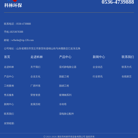
0536-4739888
联系电话：0536-4739888
手机:18253678388
邮箱：wfkelin@vip.126.com
公司地址：山东省潍坊市安丘市新安街道锦山街与央赣路交汇处东北角
首页
走进科林
产品中心
新闻中心
联系我们
走进科林
关于我们
湿式静电除尘器
企业动态
联系方式
产品中心
企业文化
脱硫工程
行业资讯
在线留言
工程案例
厂房环境
脱硝工程
售后服务
荣誉资质
玻璃钢系列
新闻中心
发展历程
冷却塔
联系我们
湿电除尘配件
友情链接:
◎ 2021-2026 潍坊市科林环保设备有限公司 版权所有