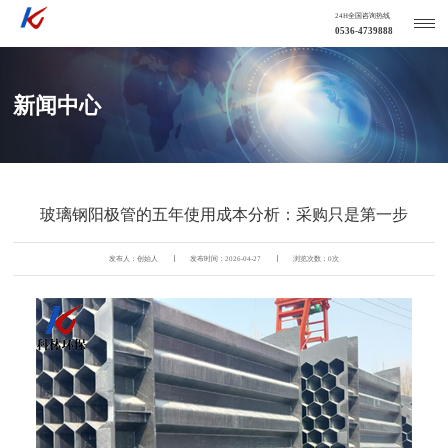
24H全国咨询热线
0536-4739888
新闻中心
玻璃钢阳极管的五年使用成本分析：采购只是第一步
发布人：创始人
发布时间：2026-04-27
浏览次数：
0
次