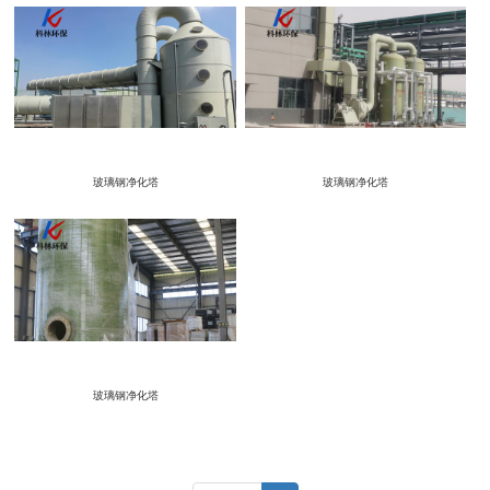
玻璃钢净化塔
玻璃钢净化塔
玻璃钢净化塔