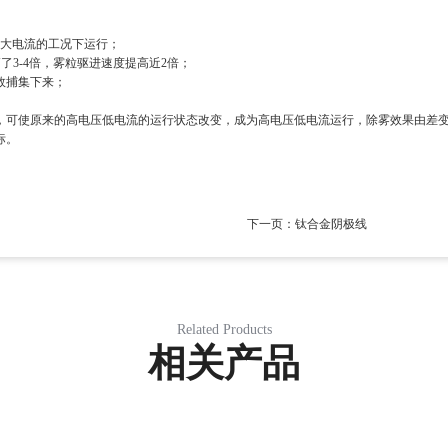
较大电流的工况下运行；
高了3-4倍，雾粒驱进速度提高近2倍；
有效捕集下来；
，可使原来的高电压低电流的运行状态改变，成为高电压低电流运行，除雾效果由差
标。
下一页：
钛合金阴极线
Related Products
相关产品