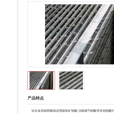
产品特点
钛合金高效阴极线适用硫铁矿制酸,冶炼烟气制酸等其他制酸