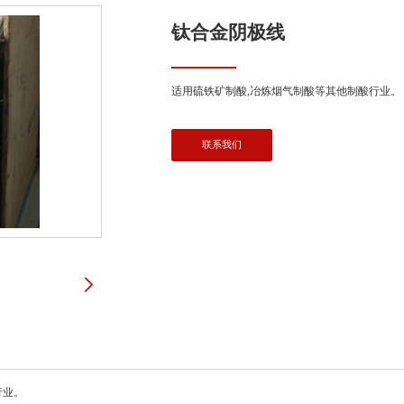
钛合金阴极线
适用硫铁矿制酸,冶炼烟气制酸等其他制酸行业。
联系我们
行业。