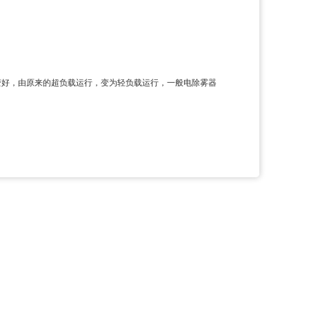
变好，由原来的超负载运行，变为轻负载运行，一般电除雾器