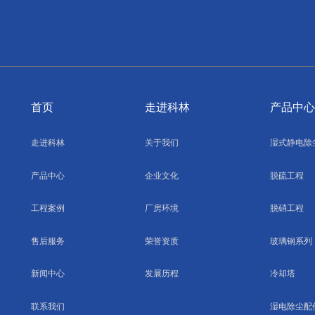
首页
走进科林
产品中心
走进科林
关于我们
湿式静电除
产品中心
企业文化
脱硫工程
工程案例
厂房环境
脱硝工程
售后服务
荣誉资质
玻璃钢系列
新闻中心
发展历程
冷却塔
联系我们
湿电除尘配