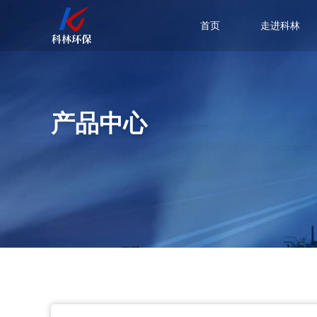
首页
走进科林
产品中心