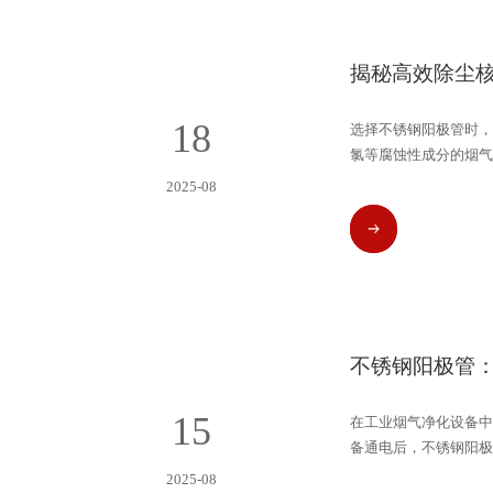
揭秘高效除尘
18
选择不锈钢阳极管时，
氯等腐蚀性成分的烟气
烟气含高浓度酸性物质，
2025-08
质不耐受导致的部件损
READ MORE
能满足需求，合理选择
不锈钢阳极管：
15
在工业烟气净化设备中
备通电后，不锈钢阳极
带电。由于不锈钢阳极
2025-08