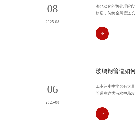
08
海水淡化的预处理阶段
物质，传统金属管道长
穿孔，每月需局部修补
2025-08
3 年未出现腐蚀破损，
READ MORE
统，减少了因管道泄漏
玻璃钢管道如
06
工业污水中常含有大量
管道在这类污水中易发
停机修补。改用玻璃钢
2025-08
3 年未出现腐蚀破损，
READ MORE
少了泄漏对周边环境的