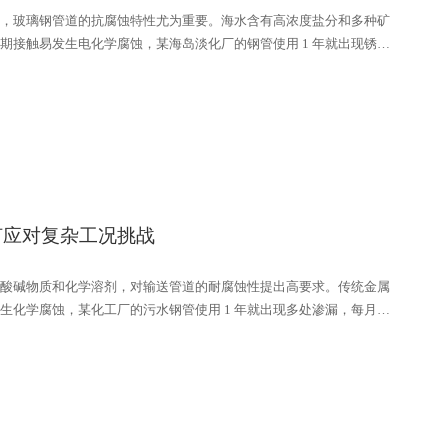
，玻璃钢管道的抗腐蚀特性尤为重要。海水含有高浓度盐分和多种矿
期接触易发生电化学腐蚀，某海岛淡化厂的钢管使用 1 年就出现锈蚀
。改用玻璃钢管道后，其特殊的材质结构能抵御海水侵蚀，连续运行
维修频次从每月 2 次降至每年 1 次，保障了海水顺利进入预处理系
导致的停机损失。
何应对复杂工况挑战
酸碱物质和化学溶剂，对输送管道的耐腐蚀性提出高要求。传统金属
生化学腐蚀，某化工厂的污水钢管使用 1 年就出现多处渗漏，每月需
管道后，其特殊的复合材料结构能抵御多种化学物质侵蚀，连续运行
维修次数从每月 2 次减至每年 1 次，保障了工业污水的密闭输送，减
影响。