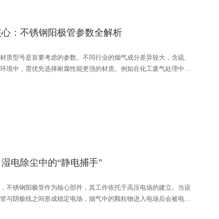
核心：不锈钢阳极管参数全解析
材质型号是首要考虑的参数。不同行业的烟气成分差异较大，含硫、
环境中，需优先选择耐腐性能更强的材质。例如在化工废气处理中，
316 不锈钢阳极管比 304 不锈钢阳极管更能抵御腐蚀，可减少因材
耗。而在常规燃煤电厂烟气净化中，304 不锈钢阳极管的耐腐性能已
材质可平衡使用效果与成本。
湿电除尘中的“静电捕手”
，不锈钢阳极管作为核心部件，其工作依托于高压电场的建立。当设
管与阴极线之间形成稳定电场，烟气中的颗粒物进入电场后会被电离
管具有良好的导电性，带电颗粒物在电场力作用下会向其表面迁移，