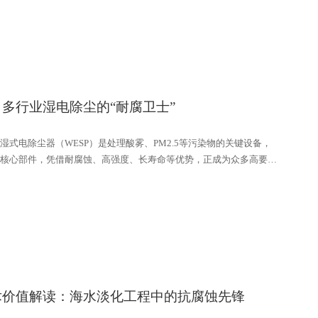
成对颗粒物的捕捉过程。这种依靠电场力实现颗粒物分离的方式，是
的基础，适用于多种工业烟气的净化场景。
多行业湿电除尘的“耐腐卫士”
湿式电除尘器（WESP）是处理酸雾、PM2.5等污染物的关键设备，
核心部件，凭借耐腐蚀、高强度、长寿命等优势，正成为众多高要求
术价值解读：海水淡化工程中的抗腐蚀先锋