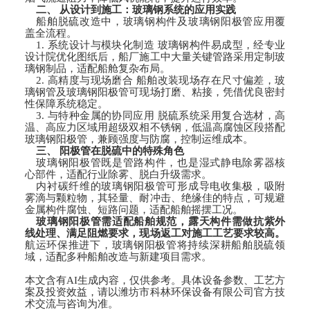
二、 从设计到施工：玻璃钢系统的应用实践
船舶脱硫改造中，玻璃钢构件及玻璃钢阳极管应用覆
盖全流程。
1. 系统设计与模块化制造 玻璃钢构件易成型，经专业
设计院优化图纸后，船厂施工中大量关键管路采用定制玻
璃钢制品，适配船舱复杂布局。
2. 高精度与现场磨合 船舶改装现场存在尺寸偏差，玻
璃钢管及玻璃钢阳极管可现场打磨、粘接，凭借优良密封
性保障系统稳定。
3. 与特种金属的协同应用 脱硫系统采用复合选材，高
温、高应力区域用超级双相不锈钢，低温高腐蚀区段搭配
玻璃钢阳极管，兼顾强度与防腐，控制运维成本。
三、 阳极管在脱硫中的特殊角色
玻璃钢阳极管既是管路构件，也是湿式静电除雾器核
心部件，适配行业除雾、脱白升级需求。
内衬碳纤维的玻璃钢阳极管可形成导电收集极，吸附
雾滴与颗粒物，其轻量、耐冲击、绝缘佳的特点，可规避
金属构件腐蚀、短路问题，适配船舶摇摆工况。
玻璃钢阳极管需适配船舶规范，露天构件需做抗紫外
线处理、满足阻燃要求，现场返工对施工工艺要求较高。
航运环保推进下，玻璃钢阳极管将持续深耕船舶脱硫领
域，适配多种船舶改造与新建项目需求。
本文含有AI生成内容，仅供参考。具体设备参数、工艺方
案及投资效益，请以潍坊市科林环保设备有限公司官方技
术交流与咨询为准。