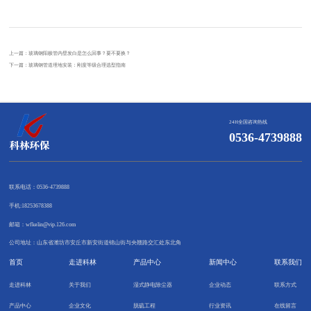
上一篇：
玻璃钢阳极管内壁发白是怎么回事？要不要换？
下一篇：
玻璃钢管道埋地安装：刚度等级合理选型指南
24H全国咨询热线
0536-4739888
联系电话：0536-4739888
手机:18253678388
邮箱：wfkelin@vip.126.com
公司地址：山东省潍坊市安丘市新安街道锦山街与央赣路交汇处东北角
首页
走进科林
产品中心
新闻中心
联系我们
走进科林
关于我们
湿式静电除尘器
企业动态
联系方式
产品中心
企业文化
脱硫工程
行业资讯
在线留言