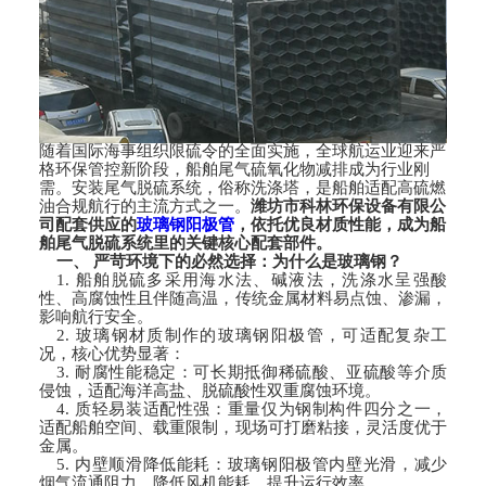
随着国际海事组织限硫令的全面实施，全球航运业迎来严
格环保管控新阶段，船舶尾气硫氧化物减排成为行业刚
需。安装尾气脱硫系统，俗称洗涤塔，是船舶适配高硫燃
油合规航行的主流方式之一。
潍坊市科林环保设备有限公
司配套供应的
玻璃钢阳极管
，依托优良材质性能，成为船
舶尾气脱硫系统里的
关键核心配套部件
。
一、 严苛环境下的必然选择：为什么是玻璃钢？
1. 船舶脱硫多采用海水法、碱液法，洗涤水呈强酸
性、高腐蚀性且伴随高温，传统金属材料易点蚀、渗漏，
影响航行安全。
2. 玻璃钢材质制作的玻璃钢阳极管，可适配复杂工
况，核心优势显著：
3. 耐腐性能稳定：可长期抵御稀硫酸、亚硫酸等介质
侵蚀，适配海洋高盐、脱硫酸性双重腐蚀环境。
4. 质轻易装适配性强：重量仅为钢制构件四分之一，
适配船舶空间、载重限制，现场可打磨粘接，灵活度优于
金属。
5. 内壁顺滑降低能耗：玻璃钢阳极管内壁光滑，减少
烟气流通阻力，降低风机能耗，提升运行效率。