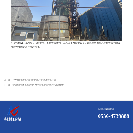
本文含有AI生成内容，仅供参考。具体设备参数、工艺方案及投资效益，请以潍坊市科林环保设备有限公
司官方技术交流与咨询为准。
上一篇：
不锈钢阳极管在锅炉湿电除尘中的应用价值分析
下一篇：
湿电除尘设备在燃煤电厂烟气治理末端的应用与选材分析
24H全国咨询热线
0536-4739888