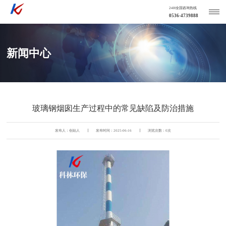
24H全国咨询热线
0536-4739888
新闻中心
玻璃钢烟囱生产过程中的常见缺陷及防治措施
发布人：创始人
发布时间：2025-06-16
浏览次数：
0
次